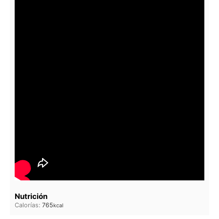
Nutrición
Calorías:
765
kcal