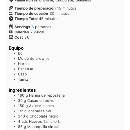
Palabra clave
Brownie, Chocolate, Guinness
Tiempo de preparación
15
minutos
Tiempo de cocción
30
minutos
Tiempo Total
45
minutos
Servings
6
personas
Calories
765
kcal
Cost
8€
Equipo
Bol
Molde de brownie
Horno
Espátula
Cazo
Tamiz
Ingredientes
160
g
Harina de repostería
30
g
Cacao en polvo
150
g
Azúcar blanco
1/2
cucharadita
Sal
340
g
Chocolate negro
4
uds
Huevos
Tamaño L
85
g
Mantequilla sin sal