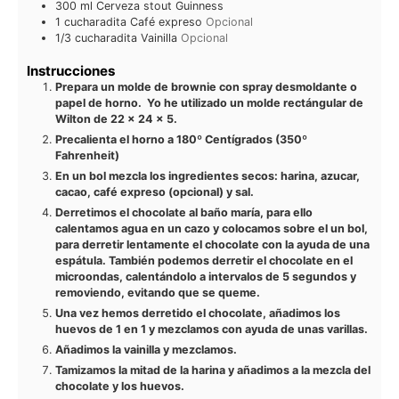
300
ml
Cerveza stout Guinness
1
cucharadita
Café expreso
Opcional
1/3
cucharadita
Vainilla
Opcional
Instrucciones
Prepara un molde de brownie con spray desmoldante o
papel de horno. Yo he utilizado un molde rectángular de
Wilton de 22 x 24 x 5.
Precalienta el horno a 180º Centígrados (350º
Fahrenheit)
En un bol mezcla los ingredientes secos: harina, azucar,
cacao, café expreso (opcional) y sal.
Derretimos el chocolate al baño maría, para ello
calentamos agua en un cazo y colocamos sobre el un bol,
para derretir lentamente el chocolate con la ayuda de una
espátula. También podemos derretir el chocolate en el
microondas, calentándolo a intervalos de 5 segundos y
removiendo, evitando que se queme.
Una vez hemos derretido el chocolate, añadimos los
huevos de 1 en 1 y mezclamos con ayuda de unas varillas.
Añadimos la vainilla y mezclamos.
Tamizamos la mitad de la harina y añadimos a la mezcla del
chocolate y los huevos.