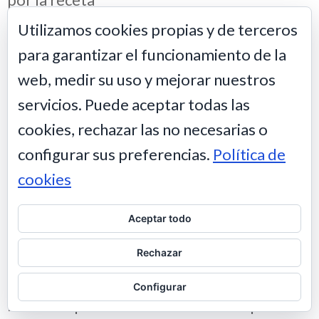
MAITE
7 MARZO 2024
PERMALINK
RESPONDER
Utilizamos cookies propias y de terceros
para garantizar el funcionamiento de la
web, medir su uso y mejorar nuestros
No sabía que la cerveza le daba una textura
servicios. Puede aceptar todas las
tan interesante al brownie. Lo he probado y
cookies, rechazar las no necesarias o
me encanta, dan ganas de comer más de una
configurar sus preferencias.
Política de
porción 🥰
cookies
MARIBEL GARCIA ACOSTA
10 MARZO 2024
PERMALINK
RESPONDER
Aceptar todo
Rechazar
La textura de este brownie de cerveza negra
Configurar
me ha sorprendido un montón! Me parece