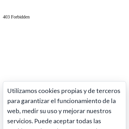
Utilizamos cookies propias y de terceros
para garantizar el funcionamiento de la
web, medir su uso y mejorar nuestros
servicios. Puede aceptar todas las
Este obra está bajo una
licencia de Creative Commons Reconocimiento-
NoComercial-SinObraDerivada 4.0 Internacional
.