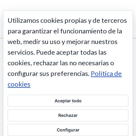
Utilizamos cookies propias y de terceros
para garantizar el funcionamiento de la
web, medir su uso y mejorar nuestros
servicios. Puede aceptar todas las
Este obra está bajo una
licencia de Creative Commons Reconocimiento-
NoComercial-SinObraDerivada 4.0 Internacional
.
cookies, rechazar las no necesarias o
configurar sus preferencias.
Política de
cookies
Aceptar todo
Rechazar
Configurar