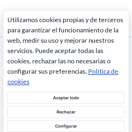
Utilizamos cookies propias y de terceros
para garantizar el funcionamiento de la
web, medir su uso y mejorar nuestros
servicios. Puede aceptar todas las
Este obra está bajo una
licencia de Creative Commons Reconocimiento-
NoComercial-SinObraDerivada 4.0 Internacional
.
cookies, rechazar las no necesarias o
configurar sus preferencias.
Política de
cookies
Aceptar todo
Rechazar
Configurar