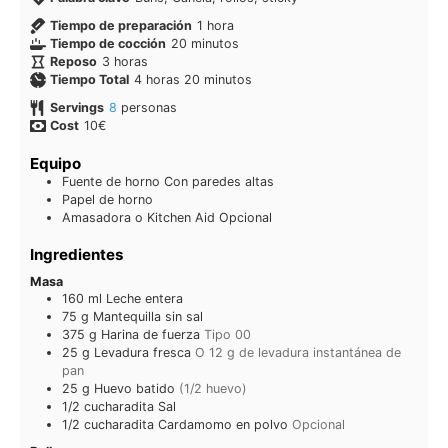
Tiempo de preparación
1
hora
Tiempo de cocción
20
minutos
Reposo
3
horas
Tiempo Total
4
horas
20
minutos
Servings
8
personas
Cost
10€
Equipo
Fuente de horno
Con paredes altas
Papel de horno
Amasadora o Kitchen Aid
Opcional
Ingredientes
Masa
160
ml
Leche entera
75
g
Mantequilla sin sal
375
g
Harina de fuerza
Tipo 00
25
g
Levadura fresca
O 12 g de levadura instantánea de
pan
25
g
Huevo batido
(1/2 huevo)
1/2
cucharadita
Sal
1/2
cucharadita
Cardamomo en polvo
Opcional