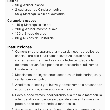
Relleno
90
g
Azúcar blanco
2
cucharaditas
Canela en polvo
60
g
Mantequilla sin sal derretida
Caramelo y nueces
115
g
Mantequilla sin sal
200
g
Azúcar moreno suave
150
g
Sirope de arce
80
g
Nueces de California
Instrucciones
Comenzamos preparando la masa de nuestros bollos de
canela. Para ello si utilizamos levadura instantánea
comenzamos mezclándola con la leche templada y la
dejamos actuar. Este paso no es necesario si utilizamos
levadura fresca.
Mezclamos los ingredientes secos en un bol: harina, sal y
cardamomo en polvo.
Añadimos la leche y el huevo y comenzamos a amasar con
robot de cocina, amasadora o a mano.
Poco a poco vamos incorporando a la masa la mantequilla
a temperatura ambiente sin dejar de amasar. La masa irá
poco a poco absorbiendo la mantequilla.
Amasamos hasta conseguir una textura homogénea y que