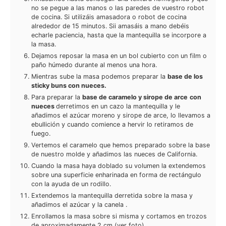
no se pegue a las manos o las paredes de vuestro robot
de cocina. Si utilizáis amasadora o robot de cocina
alrededor de 15 minutos. Sii amasáis a mano debéis
echarle paciencia, hasta que la mantequilla se incorpore a
la masa.
Dejamos reposar la masa en un bol cubierto con un film o
paño húmedo durante al menos una hora.
Mientras sube la masa podemos preparar la
base de los
sticky buns con nueces.
Para preparar la
base de caramelo y sirope de arce
con
nueces
derretimos en un cazo la mantequilla y le
añadimos el azúcar moreno y sirope de arce, lo llevamos a
ebullición y cuando comience a hervir lo retiramos de
fuego.
Vertemos el caramelo que hemos preparado sobre la base
de nuestro molde y añadimos las nueces de California.
Cuando la masa haya doblado su volumen la extendemos
sobre una superficie enharinada en forma de rectángulo
con la ayuda de un rodillo.
Extendemos la mantequilla derretida sobre la masa y
añadimos el azúcar y la canela .
Enrollamos la masa sobre si misma y cortamos en trozos
de aproximadamente 2 cm (ver foto).