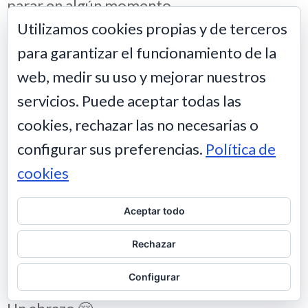
parar en algún momento.
Utilizamos cookies propias y de terceros
WILL GARDNER
10 AGOSTO 2022
PERMALINK
RESPONDER
para garantizar el funcionamiento de la
web, medir su uso y mejorar nuestros
servicios. Puede aceptar todas las
AUTHOR
Son un auténtico vicio.
cookies, rechazar las no necesarias o
LAURA
10 AGOSTO 2022
PERMALINK
configurar sus preferencias.
Política de
RESPONDER
cookies
Aceptar todo
Me parecen una auténtica perdición estos
Rechazar
cinnamon sticky buns. Muy ricos y
Configurar
especiales para un desayuno de domingo.